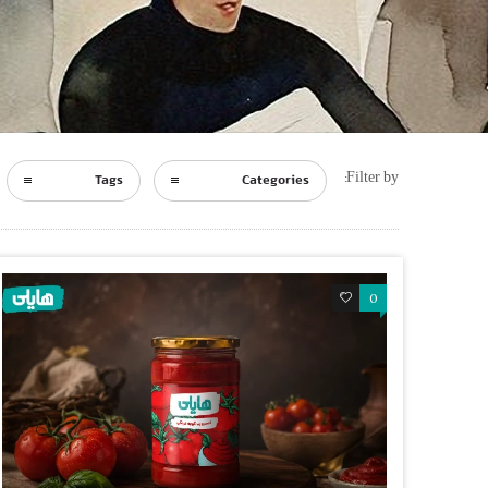
Filter by:
Tags
Categories
1
0