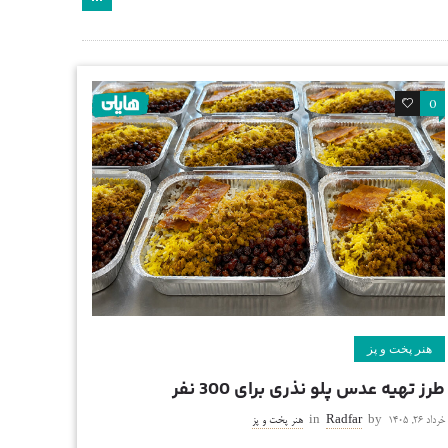
0
0
هنر پخت و پز
طرز تهیه عدس پلو نذری برای 300 نفر
خرداد ۲۶, ۱۴۰۵
by
Radfar
in
هنر پخت و پز