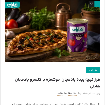
0
0
مقالات
طرز تهیه پیده بادمجان خوشمزه با کنسرو بادمجان
هایلی
اردیبهشت ۱۵, ۱۴۰۵
by
Radfar
in
مقالات
اگر دنبال یک غذای راحت، خوش‌عطر و متفاوت برای شام یا عصرانه