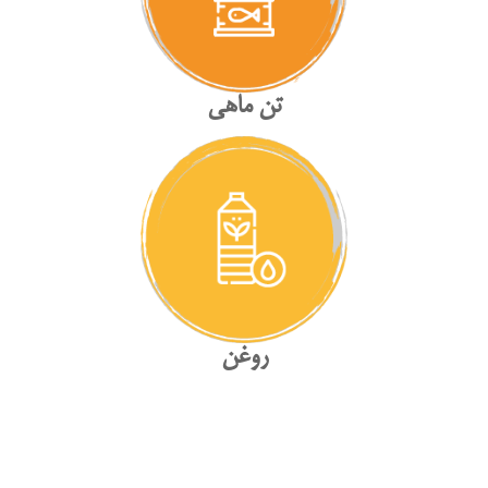
تن ماهی
روغن