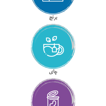
برنج
چای