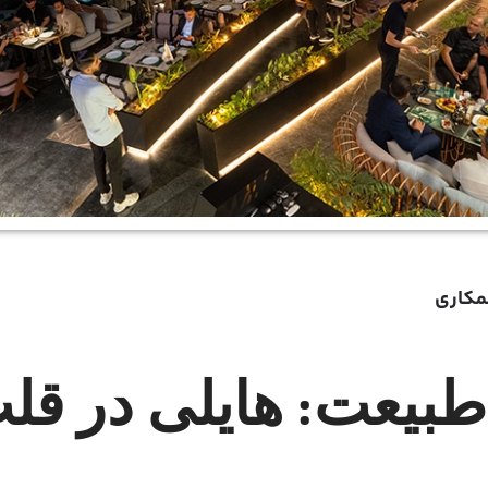
مکاری
طبیعت: هایلی در قلب