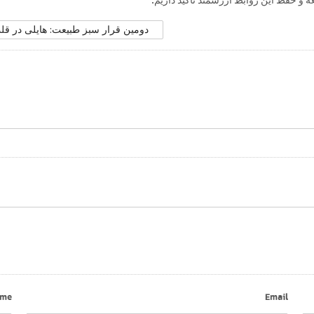
 و حفظ این روابط ارزشمند تأکید داریم.
دومین قرار سبز طبیعت: هایلی در قل
ame
Email