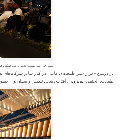
دومین قرار سبز طبیعت: هایلی در قلب گفتگو و ه
در دومین «قرار سبز طبیعت»، هایلی در کنار سایر شرکت‌های ه
طبیعت، الحتمی،
نیچرولی
، آفتاب دشت، تندیس و بیسان و… حضور ف