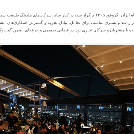
در دومین رویداد «قرار سبز طبیعت» که همزمان با نمایشگاه ایران اگروفود ۱۴۰۵ برگزار شد،
ده با مشتریان و شرکای تجاری بود. در فضایی صمیمی و حرفه‌ای، ضمن گفت‌وگو