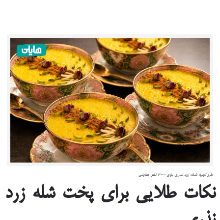
طرز تهیه شله زرد نذری برای ۳۰۰ نفر, هایلی
نکات طلایی برای پخت شله زرد