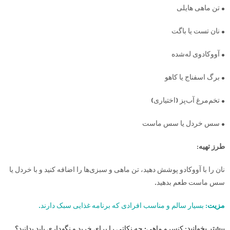
• تن ماهی هایلی
• نان تست یا باگت
• آووکادوی له‌شده
• برگ اسفناج یا کاهو
• تخم‌مرغ آب‌پز (اختیاری)
• سس خردل یا سس ماست
طرز تهیه:
نان را با آووکادو پوشش دهید، تن ماهی و سبزی‌ها را اضافه کنید و با خردل یا
سس ماست طعم بدهید.
مزیت:
بسیار سالم و مناسب افرادی که برنامه غذایی سبک دارند.
بیشتر بخوانید:
کنسرو ماهی: چه نکاتی را برای خرید و نگهداری باید بدانید؟