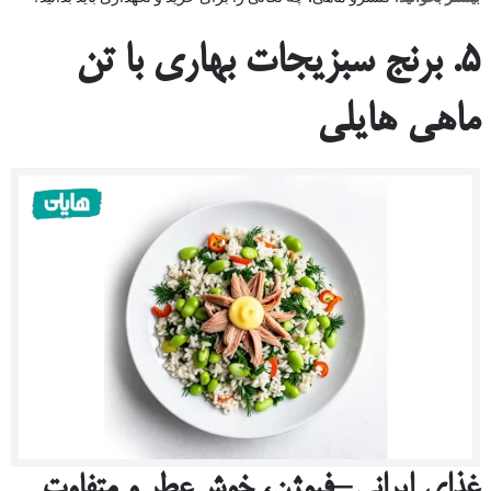
۵. برنج سبزیجات بهاری با تن
ماهی هایلی
غذای ایرانی–فیوژن، خوش‌عطر و متفاوت