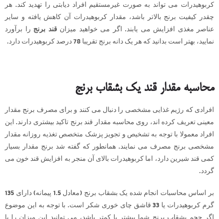
کربوهیدرات می تواند به صورت غیرمستقیم افراد دیابتی را تهدید کند. هر
چقدر کیفیت برنج بالاتر باشد، مقدار کربوهیدرات آن کاهش یافته و سایر
عناصر مغذی افزایش می یابند. اگر می خواهید میزان
قند برنج
را برآورد
نمایید، بهتر است بدانید که هر یک دانه برنج تقریبا 78 درصد کربوهیدرات دارد.
محاسبه مقدار قند یک بشقاب برنج
افرادی که رژیم غذایی مشخصی را دنبال می کنند و برای مصرف برنج مقدار
معینی تعریف کرده اند، روی محاسبه مقدار قند برنج تاکید بیشتری دارند. این
افراد معمولا با توجه به تشخیص و تجویز پزشک متخصص تغذیه روزانه مقدار
مشخصی برنج مصرف می نمایند. همانطور که گفته شد برنج مقدار بسیار
کمی قند شیرین دارد، اما کربوهیدرات بالای آن منجر به افزایش قند خون می
گردد.
بر اساس محاسبات انجام شده یک بشقاب برنج (معادل 1.5 پیمانه) دارای 135
گرم کربوهیدرات یا 33 قاشق چای خوری شکر است. با توجه به این موضوع
اگر حجم بشقاب برنج شما بیشتر یا کمتر باشد، می توانید این میزان را با